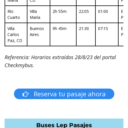
María
CD
Pr
Río
Villa
2h 55m
22:05
01:00
Eco
Cuarto
María
Pr
Villa
Buenos
9h 45m
21:30
07:15
Eco
Carlos
Aires
Pr
Paz, CD
Referencia: Horarios extraídos 28/8/23 del portal
Checkmybus.
Reserva tu pasaje ahora
Buses Lep Pasajes