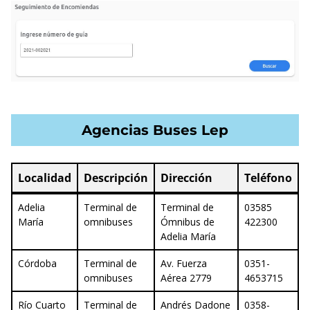
Agencias Buses Lep
Localidad
Descripción
Dirección
Teléfono
Localidad
Descripción
Dirección
Teléfono
Adelia
Terminal de
Terminal de
03585
María
omnibuses
Ómnibus de
422300
Adelia María
Córdoba
Terminal de
Av. Fuerza
0351-
omnibuses
Aérea 2779
4653715
Río Cuarto
Terminal de
Andrés Dadone
0358-