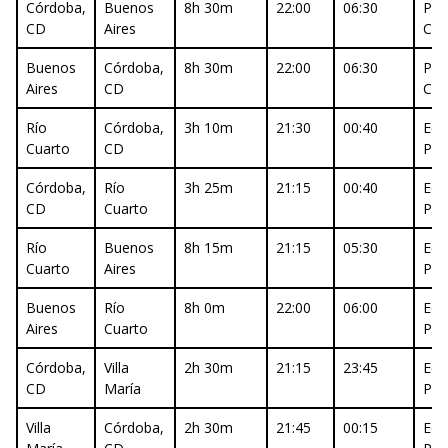
Córdoba,
Buenos
8h 30m
22:00
06:30
Pri
CD
Aires
Cla
Buenos
Córdoba,
8h 30m
22:00
06:30
Pri
Aires
CD
Cla
Río
Córdoba,
3h 10m
21:30
00:40
Eco
Cuarto
CD
Pr
Córdoba,
Río
3h 25m
21:15
00:40
Eco
CD
Cuarto
Pr
Río
Buenos
8h 15m
21:15
05:30
Eco
Cuarto
Aires
Pr
Buenos
Río
8h 0m
22:00
06:00
Eco
Aires
Cuarto
Pr
Córdoba,
Villa
2h 30m
21:15
23:45
Eco
CD
María
Pr
Villa
Córdoba,
2h 30m
21:45
00:15
Eco