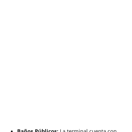
Baños Públicos:
La terminal cuenta con