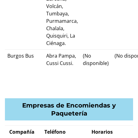
Volcán,
Tumbaya,
Purmamarca,
Chalala,
Quisquiri, La
Ciénaga.
Burgos Bus
Abra Pampa,
(No
(No dispo
Cussi Cussi.
disponible)
Empresas de Encomiendas y
Paquetería
Compañía
Teléfono
Horarios