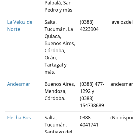
Palpalá, San
Pedro y más.
La Veloz del
Salta,
(0388)
lavelozde
Norte
Tucumán, La
4223904
Quiaca,
Buenos Aires,
Córdoba,
Orán,
Tartagal y
más.
Andesmar
Buenos Aires,
(0388) 477-
andesmar
Mendoza,
1292 y
Córdoba.
(0388)
154738689
Flecha Bus
Salta,
0388
(No dispo
Tucumán,
4041741
Santiago del