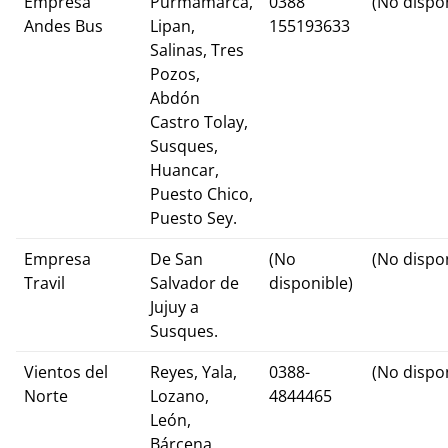
Empresa
Purmamarca,
0388
(No dispo
Andes Bus
Lipan,
155193633
Salinas, Tres
Pozos,
Abdón
Castro Tolay,
Susques,
Huancar,
Puesto Chico,
Puesto Sey.
Empresa
De San
(No
(No dispo
Travil
Salvador de
disponible)
Jujuy a
Susques.
Vientos del
Reyes, Yala,
0388-
(No dispo
Norte
Lozano,
4844465
León,
Bárcena,