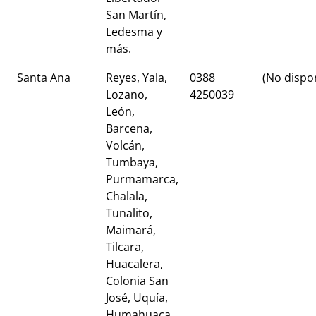
San Martín,
Ledesma y
más.
Santa Ana
Reyes, Yala,
0388
(No dispo
Lozano,
4250039
León,
Barcena,
Volcán,
Tumbaya,
Purmamarca,
Chalala,
Tunalito,
Maimará,
Tilcara,
Huacalera,
Colonia San
José, Uquía,
Humahuaca.