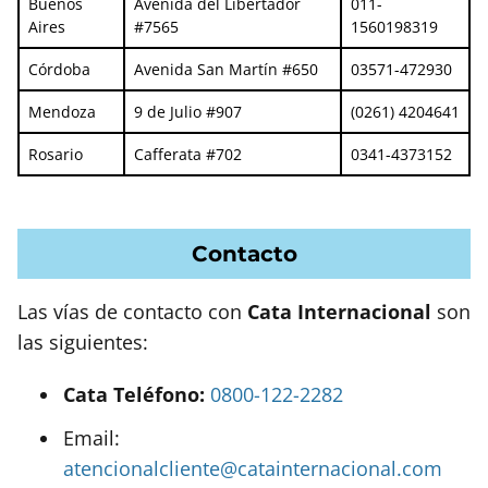
Buenos
Avenida del Libertador
011-
Aires
#7565
1560198319
Córdoba
Avenida San Martín #650
03571-472930
Mendoza
9 de Julio #907
(0261) 4204641
Rosario
Cafferata #702
0341-4373152
Contacto
Las vías de contacto con
Cata Internacional
son
las siguientes:
Cata Teléfono:
0800-122-2282
Email:
atencionalcliente@catainternacional.com