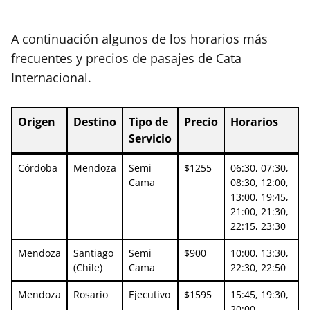
A continuación algunos de los horarios más
frecuentes y precios de pasajes de Cata
Internacional.
Origen
Destino
Tipo de
Precio
Horarios
Servicio
Origen
Destino
Tipo de
Precio
Horarios
Córdoba
Mendoza
Semi
$1255
06:30, 07:30,
Servicio
Cama
08:30, 12:00,
13:00, 19:45,
21:00, 21:30,
22:15, 23:30
Mendoza
Santiago
Semi
$900
10:00, 13:30,
(Chile)
Cama
22:30, 22:50
Mendoza
Rosario
Ejecutivo
$1595
15:45, 19:30,
20:00