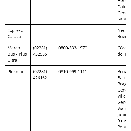
Hende
Dairea
Genera
Santa 
Expreso
Neuqu
Caraza
Buenos
Merco
(02281)
0800-333-1970
Córdob
Bus - Plus
432555
del Pla
Ultra
Plusmar
(02281)
0810-999-1111
Bolivar
426162
Balcar
Bragad
Genera
Villega
Genera
Viamon
Junín, 
9 de Ju
Pehuaj