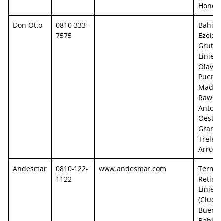
Hondo
Don Otto
0810-333-
Bahia 
7575
Ezeiza,
Grutas
Liniers
Olavar
Puerto
Madry
Rawso
Antoni
Oeste,
Grand
Trelew
Arroyo
Andesmar
0810-122-
www.andesmar.com
Termin
1122
Retiro 
Liniers
(Ciuda
Buenos
Bahía 