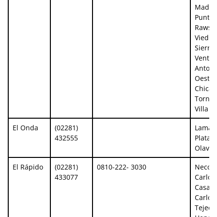
Madry
Punta 
Rawso
Viedm
Sierra 
Ventan
Antoni
Oeste,
Chica,
Tornsq
Villa R
El Onda
(02281)
Lamadr
432555
Plata,
Olavar
El Rápido
(02281)
0810-222- 3030
Necoc
433077
Carlos
Casare
Carlos
Tejedo