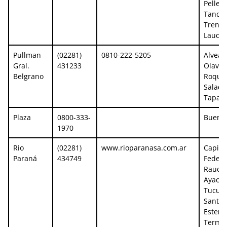
Pellegr
Tandil,
Trenq
Lauqu
Pullman
(02281)
0810-222-5205
Alvear
Gral.
431233
Olavar
Belgrano
Roque 
Saladil
Tapalq
Plaza
0800-333-
Buenos
1970
Rio
(02281)
www.rioparanasa.com.ar
Capita
Paraná
434749
Federa
Rauch,
Ayacuc
Tucum
Santia
Estero,
Termas