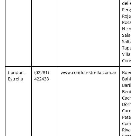
del Pla
Pergam
Rojas,
Rosari
Nicolá
Saladil
Salto, 
Tapalq
Villa
Consti
Condor -
(02281)
www.condorestrella.com.ar
Buenos
Estrella
422438
Bahía 
Barilo
Benito
Cachar
Dorreg
Carme
Patago
Comod
Rivada