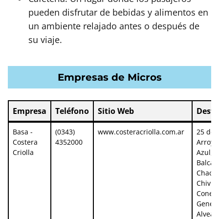
pueden disfrutar de bebidas y alimentos en
un ambiente relajado antes o después de
su viaje.
Empresas de Micros
Empresa
Teléfono
Sitio Web
Desti
Empresa
Teléfono
Sitio Web
Desti
Basa -
(0343)
www.costeracriolla.com.ar
25 de 
Costera
4352000
Arroyo
Criolla
Azul,
Balcar
Chaca
Chivilc
Conesa
Genera
Alvear