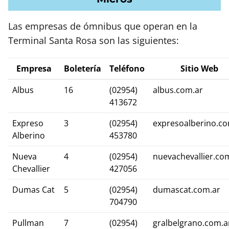
Las empresas de ómnibus que operan en la
Terminal Santa Rosa son las siguientes:
Empresa
Boletería
Teléfono
Sitio Web
Albus
16
(02954)
albus.com.ar
413672
Expreso
3
(02954)
expresoalberino.co
Alberino
453780
Nueva
4
(02954)
nuevachevallier.co
Chevallier
427056
Dumas Cat
5
(02954)
dumascat.com.ar
704790
Pullman
7
(02954)
gralbelgrano.com.a