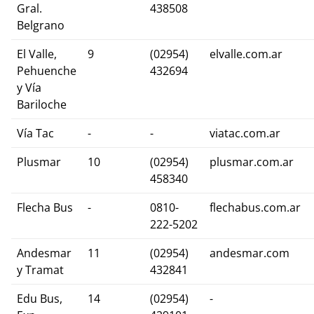
Gral.
438508
Belgrano
El Valle,
9
(02954)
elvalle.com.ar
Pehuenche
432694
y Vía
Bariloche
Vía Tac
-
-
viatac.com.ar
Plusmar
10
(02954)
plusmar.com.ar
458340
Flecha Bus
-
0810-
flechabus.com.ar
222-5202
Andesmar
11
(02954)
andesmar.com
y Tramat
432841
Edu Bus,
14
(02954)
-