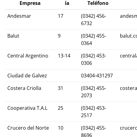
Empresa
ía
Teléfono
Andesmar
17
(0342) 456-
andes
6732
Balut
9
(0342) 455-
balut.c
0364
Central Argentino
13-14
(0342) 453-
central
0306
Ciudad de Galvez
03404-431297
Costera Criolla
31
(0342) 455-
costera
2073
Cooperativa T.A.L
25
(0342) 453-
2517
Crucero del Norte
10
(0342) 455-
crucer
8696