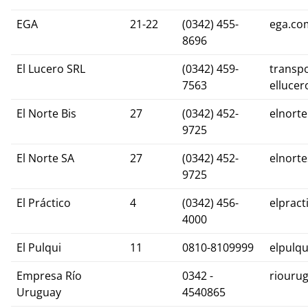
EGA
21-22
(0342) 455-
ega.co
8696
El Lucero SRL
(0342) 459-
transpo
7563
ellucer
El Norte Bis
27
(0342) 452-
elnort
9725
El Norte SA
27
(0342) 452-
elnort
9725
El Práctico
4
(0342) 456-
elpract
4000
El Pulqui
11
0810-8109999
elpulqu
Empresa Río
0342 -
riouru
Uruguay
4540865