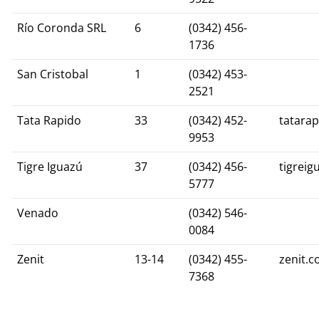
Río Coronda SRL
6
(0342) 456-
1736
San Cristobal
1
(0342) 453-
2521
Tata Rapido
33
(0342) 452-
tatara
9953
Tigre Iguazú
37
(0342) 456-
tigreig
5777
Venado
(0342) 546-
0084
Zenit
13-14
(0342) 455-
zenit.c
7368