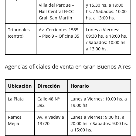
Villa del Parque –
y 15.30 hs. a 19:00
Hall Central FFCC
hs. / Sábados: 10:00
Gral. San Martín
hs. a 13:00 hs.
Tribunales
Av. Corrientes 1585
Lunes a Viernes:
(centro)
– Piso 9 – Oficina 35
09:30 hs. a 18:00 hs.
/ Sábados: 10:00 hs.
a 13:00 hs.
Agencias oficiales de venta en Gran Buenos Aires
Ubicación
Dirección
Horario
Ubicación
Dirección
Horario
La Plata
Calle 48 Nº
Lunes a Viernes: 10.00 hs. a
392
19.00 hs.
Ramos
Av. Rivadavia
Lunes a Viernes: 9:00 hs. a
Mejia
13720
20:00 hs. / Sábados: 9:00 hs.
a 15:00 hs.