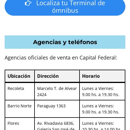
Localiza tu Terminal de
ómnibus
Agencias y teléfonos
Agencias oficiales de venta en Capital Federal:
Ubicación
Dirección
Horario
Ubicación
Dirección
Horario
Recoleta
Marcelo T. de Alvear
Lunes a Viernes:
2424
9.00 hs. a 19.30 hs.
Barrio Norte
Paraguay 1363
Lunes a Viernes:
9.00 hs. a 19.30 hs.
Flores
Av. Rivadavia 6836,
Lunes a Viernes:
Galería San José de
10.30 hs. a 14.00 hs.