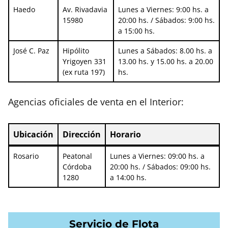
Haedo
Av. Rivadavia
Lunes a Viernes: 9:00 hs. a
15980
20:00 hs. / Sábados: 9:00 hs.
a 15:00 hs.
José C. Paz
Hipólito
Lunes a Sábados: 8.00 hs. a
Yrigoyen 331
13.00 hs. y 15.00 hs. a 20.00
(ex ruta 197)
hs.
Agencias oficiales de venta en el Interior:
Ubicación
Dirección
Horario
Ubicación
Dirección
Horario
Rosario
Peatonal
Lunes a Viernes: 09:00 hs. a
Córdoba
20:00 hs. / Sábados: 09:00 hs.
1280
a 14:00 hs.
Servicio de Flota